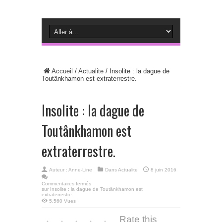
Accueil
/
Actualite
/
Insolite : la dague de
Toutânkhamon est extraterrestre.
Insolite : la dague de
Toutânkhamon est
extraterrestre.
Auteur :
Anne-Line
Dans
Actualite
8 juin 2016
Commentaires fermés
sur Insolite : la dague de Toutânkhamon est
extraterrestre.
5,560 Vues
Rate this