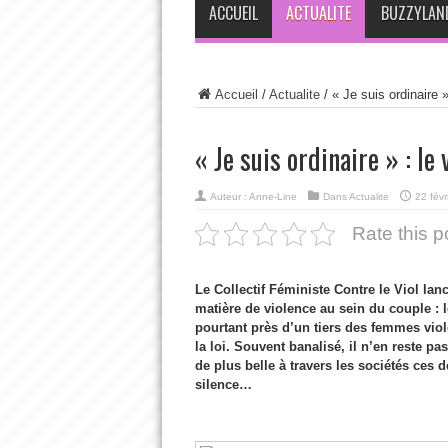
ACCUEIL
ACTUALITE
BUZZYLAN
Accueil
/
Actualite
/
« Je suis ordinaire »
« Je suis ordinaire » : le 
Auteur :
Anne-Line
Dans
Actualite
22 févr
Rate this p
Le Collectif Féministe Contre le Viol la
matière de violence au sein du couple : 
pourtant près d’un tiers des femmes vio
la loi. Souvent banalisé, il n’en reste pa
de plus belle à travers les sociétés ces d
silence…