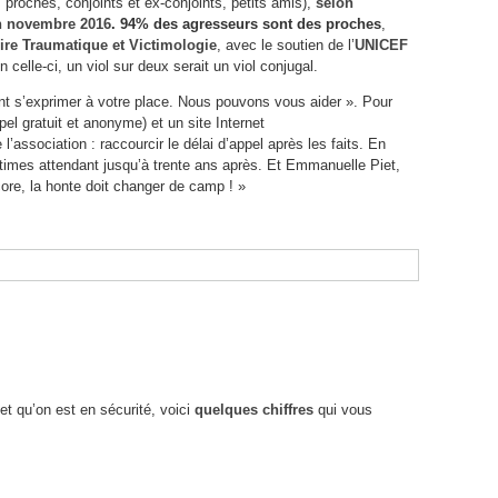
, proches, conjoints et ex-conjoints, petits amis),
selon
en novembre 2016
.
94% des agresseurs sont des proches
,
re Traumatique et Victimologie
, avec le soutien de l’
UNICEF
n celle-ci, un viol sur deux serait un viol conjugal.
nt s’exprimer à votre place. Nous pouvons vous aider ». Pour
pel gratuit et anonyme) et un site Internet
l’association : raccourcir le délai d’appel après les faits. En
times attendant jusqu’à trente ans après. Et Emmanuelle Piet,
ore, la honte doit changer de camp ! »
et qu’on est en sécurité, voici
quelques chiffres
qui vous