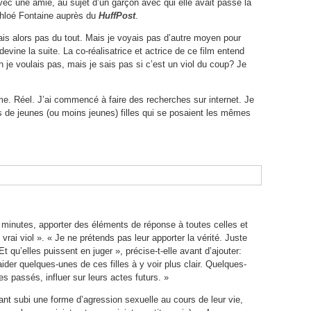
ec une amie, au sujet d’un garçon avec qui elle avait passé la
Chloé Fontaine auprès du
HuffPost
.
mais alors pas du tout. Mais je voyais pas d’autre moyen pour
devine la suite. La co-réalisatrice et actrice de ce film entend
 je voulais pas, mais je sais pas si c’est un viol du coup? Je
lème. Réel. J’ai commencé à faire des recherches sur internet. Je
de jeunes (ou moins jeunes) filles qui se posaient les mêmes
 minutes, apporter des éléments de réponse à toutes celles et
vrai viol ». « Je ne prétends pas leur apporter la vérité. Juste
Et qu’elles puissent en juger », précise-t-elle avant d’ajouter:
’aider quelques-unes de ces filles à y voir plus clair. Quelques-
es passés, influer sur leurs actes futurs. »
ant subi une forme d’agression sexuelle au cours de leur vie,