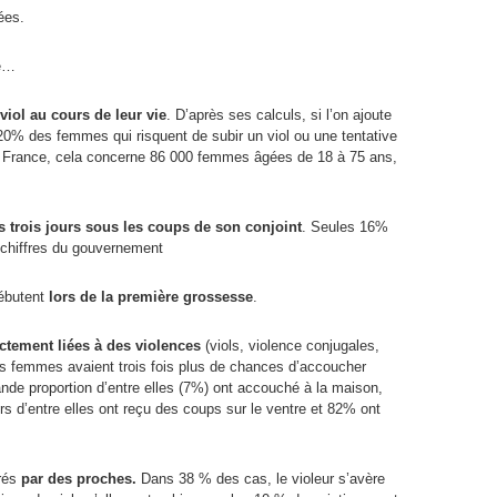
ées.
ce…
iol au cours de leur vie
. D’après ses calculs, si l’on ajoute
 20% des femmes qui risquent de subir un viol ou une tentative
n France, cela concerne 86 000 femmes âgées de 18 à 75 ans,
 trois jours sous les coups de son conjoint
. Seules 16%
s chiffres du gouvernement
ébutent
lors de la première grossesse
.
tement liées à des violences
(viols, violence conjugales,
Ces femmes avaient trois fois plus de chances d’accoucher
de proportion d’entre elles (7%) ont accouché à la maison,
ers d’entre elles ont reçu des coups sur le ventre et 82% ont
trés
par des proches.
Dans 38 % des cas, le violeur s’avère