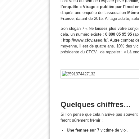
l’ont vécu au sein de l’espace privé (famille
l’enquête « Virage » publiée par l’Ined 
d’après une enquête de l’association
Mémoi
France
, datant de 2015. A l’âge adulte, selo
Son slogan ? « Ne laissez plus votre conjoi
cela, un numéro existe :
0 800 05 95 95
(ap
:
http://www.cfcv.asso.fr
/
. Autre combat de 
moyenne, il est de quatre ans. 10% des vic
présidente du CFCV. de rappeler : « Là enc
Quelques chiffres…
Si l’on pense que cela n’arrive pas souvent 
feront sûrement frémir :
Une femme sur 7
victime de viol.