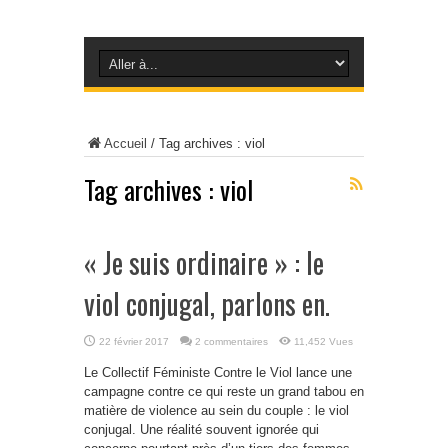
Accueil
/
Tag archives : viol
Tag archives :
viol
« Je suis ordinaire » : le
viol conjugal, parlons en.
22 février 2017
2 commentaires
11,452 Vues
Le Collectif Féministe Contre le Viol lance une
campagne contre ce qui reste un grand tabou en
matière de violence au sein du couple : le viol
conjugal. Une réalité souvent ignorée qui