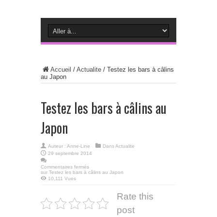
Accueil
/
Actualite
/
Testez les bars à câlins
au Japon
Testez les bars à câlins au
Japon
Auteur :
Anne-Line
Dans
Actualite
29 septembre 2014
Commentaires fermés
sur Testez les bars à câlins au Japon
10,111 Vues
Rate this
post