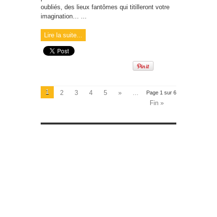
oubliés, des lieux fantômes qui titilleront votre
imagination… ...
Lire la suite...
1
2
3
4
5
»
...
Page 1 sur 6
Fin »