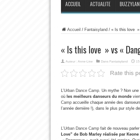
ACCUEIL
ACTUALITE
BUZZYLAN
Accueil
/
Fantaisyland
/
« Is this love 
« Is this love » vs « Dan
Auteur :
Anne-Line
Dans
Fantaisyland
15
Rate this p
L
’Urban Dance Camp
. Un mythe ? Non une r
où
les meilleurs danseurs du monde
vien
Camp
accueille chaque année des danseur
l’année dernière !), dans le plus pur style d
L’Urban Dance Camp
fait de nouveau parler
Love” de Bob Marley réalisée par Keone 