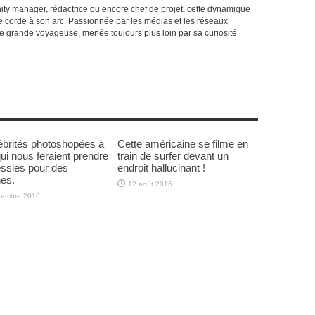
y manager, rédactrice ou encore chef de projet, cette dynamique
 corde à son arc. Passionnée par les médias et les réseaux
e grande voyageuse, menée toujours plus loin par sa curiosité
ébrités photoshopées à
Cette américaine se filme en
qui nous feraient prendre
train de surfer devant un
ssies pour des
endroit hallucinant !
nes.
12 août 2016
tembre 2016