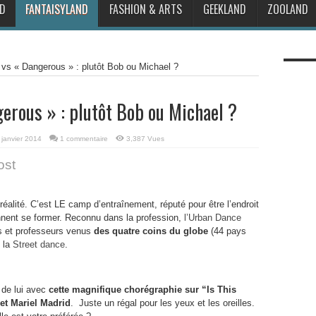
D
FANTAISYLAND
FASHION & ARTS
GEEKLAND
ZOOLAND
» vs « Dangerous » : plutôt Bob ou Michael ?
gerous » : plutôt Bob ou Michael ?
 janvier 2014
1 commentaire
3,387 Vues
ost
éalité. C’est LE camp d’entraînement, réputé pour être l’endroit
nent se former. Reconnu dans la profession,
l’Urban Dance
s et professeurs venus
des quatre coins du globe
(44 pays
e la
Street dance
.
 de lui avec
cette magnifique chorégraphie sur “Is This
et Mariel Madrid
. Juste un régal pour les yeux et les oreilles.