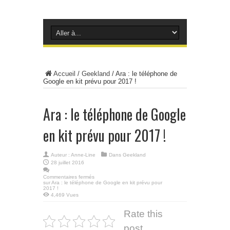
Accueil
/
Geekland
/
Ara : le téléphone de
Google en kit prévu pour 2017 !
Ara : le téléphone de Google
en kit prévu pour 2017 !
Auteur :
Anne-Line
Dans
Geekland
28 juillet 2016
Commentaires fermés
sur Ara : le téléphone de Google en kit prévu pour
2017 !
4,469 Vues
Rate this
post