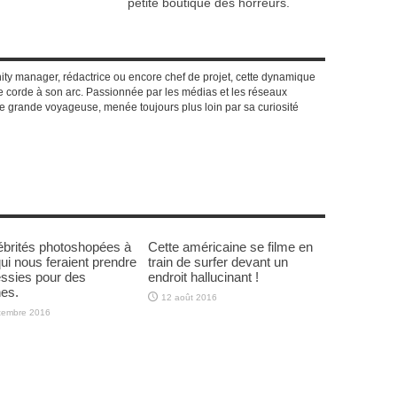
petite boutique des horreurs.
y manager, rédactrice ou encore chef de projet, cette dynamique
 corde à son arc. Passionnée par les médias et les réseaux
e grande voyageuse, menée toujours plus loin par sa curiosité
ébrités photoshopées à
Cette américaine se filme en
qui nous feraient prendre
train de surfer devant un
ssies pour des
endroit hallucinant !
nes.
12 août 2016
tembre 2016