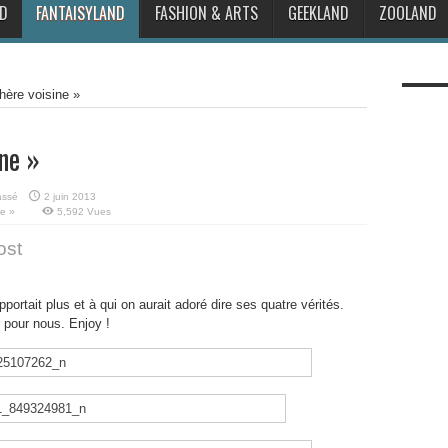
D
FANTAISYLAND
FASHION & ARTS
GEEKLAND
ZOOLAND
hère voisine »
ine »
assé
2 juin 2013
ne »
5,592 Vues
ost
ortait plus et à qui on aurait adoré dire ses quatre vérités.
r pour nous. Enjoy !