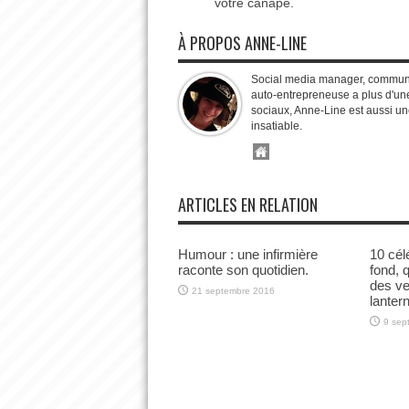
votre canapé.
À PROPOS ANNE-LINE
Social media manager, communit
auto-entrepreneuse a plus d'une
sociaux, Anne-Line est aussi un
insatiable.
ARTICLES EN RELATION
Humour : une infirmière
10 cél
raconte son quotidien.
fond, 
des ve
21 septembre 2016
lanter
9 sep