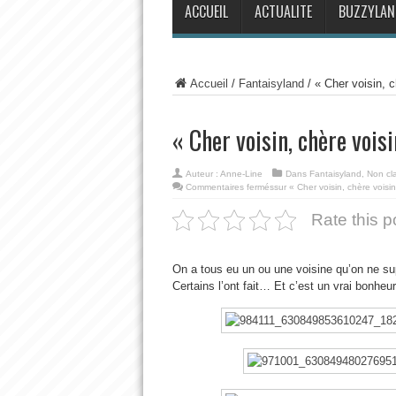
ACCUEIL
ACTUALITE
BUZZYLAN
Accueil
/
Fantaisyland
/
« Cher voisin, c
« Cher voisin, chère vois
Auteur :
Anne-Line
Dans
Fantaisyland
,
Non cl
Commentaires fermés
sur « Cher voisin, chère voisi
Rate this p
On a tous eu un ou une voisine qu’on ne supp
Certains l’ont fait… Et c’est un vrai bonheu