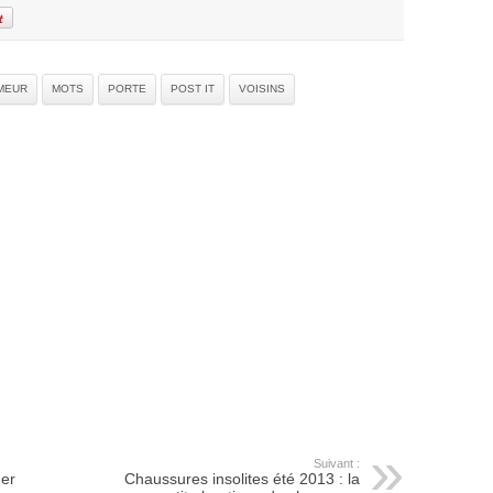
MEUR
MOTS
PORTE
POST IT
VOISINS
Suivant :
mer
Chaussures insolites été 2013 : la