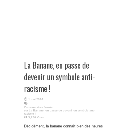
La Banane, en passe de
devenir un symbole anti-
racisme !
1 mai 2014
Commentaires fermés
sur La Banane, en passe de devenir un symbole anti-
racisme !
5,736 Vues
Décidément, la banane connaît bien des heures