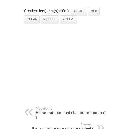
Contient le(s) mot(s)-clé(s) :
ANIMAL
MER
OCEAN
PIEUVRE
POULPE
Précédent :
Enfant adopté : satisfait ou remboursé
!
Suivant :
Il avait caché une dizaine d’objets