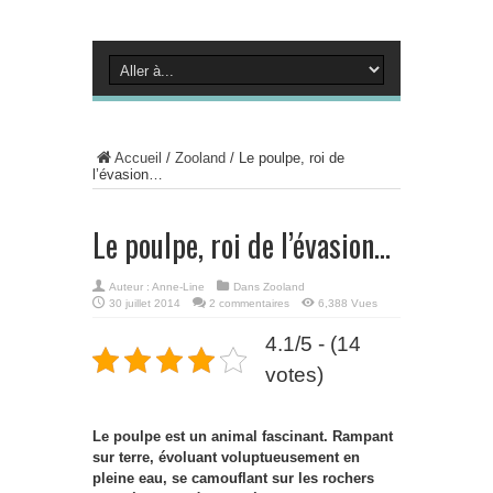
Accueil
/
Zooland
/
Le poulpe, roi de
l’évasion…
Le poulpe, roi de l’évasion…
Auteur :
Anne-Line
Dans
Zooland
30 juillet 2014
2 commentaires
6,388 Vues
4.1/5 - (14
votes)
Le poulpe est un animal fascinant. Rampant
sur terre, évoluant voluptueusement en
pleine eau, se camouflant sur les rochers