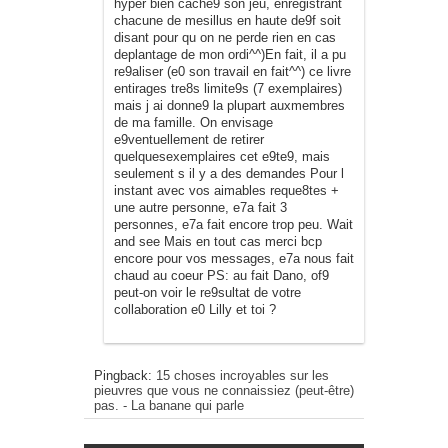
hyper bien cache9 son jeu, enregistrant
chacune de mesillus en haute de9f soit
disant pour qu on ne perde rien en cas
deplantage de mon ordi^^)En fait, il a pu
re9aliser (e0 son travail en fait^^) ce livre
entirages tre8s limite9s (7 exemplaires)
mais j ai donne9 la plupart auxmembres
de ma famille. On envisage
e9ventuellement de retirer
quelquesexemplaires cet e9te9, mais
seulement s il y a des demandes Pour l
instant avec vos aimables reque8tes +
une autre personne, e7a fait 3
personnes, e7a fait encore trop peu. Wait
and see Mais en tout cas merci bcp
encore pour vos messages, e7a nous fait
chaud au coeur PS: au fait Dano, of9
peut-on voir le re9sultat de votre
collaboration e0 Lilly et toi ?
Pingback:
15 choses incroyables sur les
pieuvres que vous ne connaissiez (peut-être)
pas. - La banane qui parle