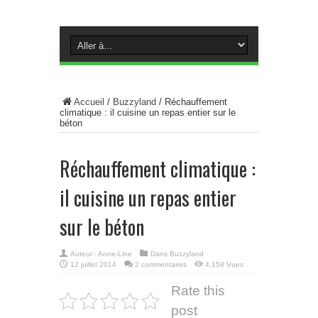
Accueil
/
Buzzyland
/
Réchauffement
climatique : il cuisine un repas entier sur le
béton
Réchauffement climatique :
il cuisine un repas entier
sur le béton
Auteur :
Anne-Line
Dans
Buzzyland
12 juillet 2014
2 commentaires
4,158 Vues
Rate this
post