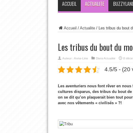
ACCUEIL
ACTUALITE
BUZZYLAN
Accueil
/
Actualite
/
Les tribus du bout 
Les tribus du bout du mo
Auteur :
Anne-Line
Dans
Actualite
8 déce
4.5/5 - (20
Les aventuriers nous font rêver en nous 
cultures disparus, des tribus du bout de
on se dit qu’on plaquerait bien tout pou
avec nos vêtements « civilisés » ?!