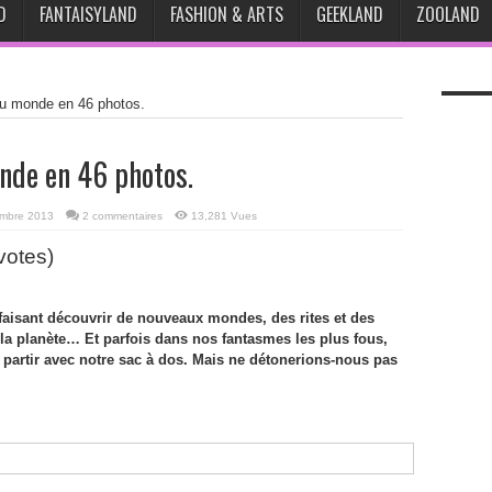
D
FANTAISYLAND
FASHION & ARTS
GEEKLAND
ZOOLAND
du monde en 46 photos.
nde en 46 photos.
mbre 2013
2 commentaires
13,281 Vues
 votes)
faisant découvrir de nouveaux mondes, des rites et des
 la planète… Et parfois dans nos fantasmes les plus fous,
r partir avec notre sac à dos. Mais ne détonerions-nous pas